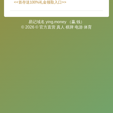
<<首存送100%礼金领取入口>>
易记域名 ying.money （赢.钱）
© 2026 © 官方直营 真人 棋牌 电游 体育