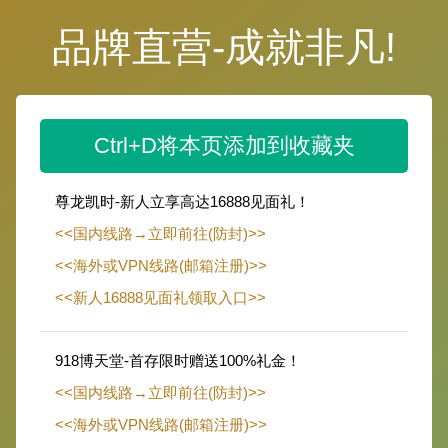
品牌直营-成就非凡!
Ctrl+D将本页添加到收藏夹
尊龙凯时-新人立享高达16888见面礼！
<<国内线路→立即前往(防封)>>
<<海外或VPN线路(邮箱注册)>>
<<新人16888见面礼领取入口>>
918博天堂-首存限时赠送100%礼金！
<<国内线路→立即前往(防封)>>
<<海外或VPN线路(邮箱注册)>>